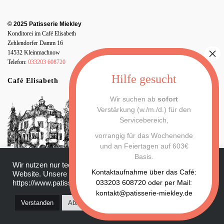
© 2025 Patisserie Miekley
Konditorei im Café Elisabeth
Zehlendorfer Damm 16
14532 Kleinmachnow
Telefon:
033203 608720
Café Elisabeth
Wir suchen ab
sofort
Verstärkung (w./m./d.) für den
Servicebereich,
vorrangig für das Wochenende
und an Feiertagen auf 603€
Basis.
Wir nutzen nur technisch notwendige Cookies für unsere
Datenschutz
|
Impressum
Kontaktaufnahme über das Café:
Website. Unsere Datenschutzerklärung finden Sie hier:
033203 608720 oder per Mail:
https://www.patisserie-miekley.de/datenschutz/
kontakt@patisserie-miekley.de
Verstanden
Ablehnen