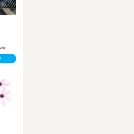
s von:
T