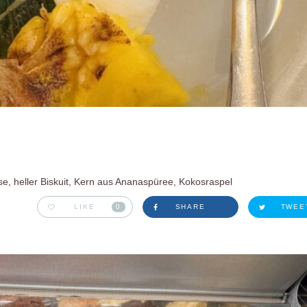
e, heller Biskuit, Kern aus Ananaspüree, Kokosraspel
LIKE
0
SHARE
TWEE