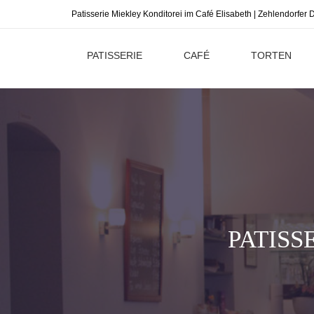
Patisserie Miekley Konditorei im Café Elisabeth | Zehlendorfe
PATISSERIE
CAFÉ
TORTEN
PATISS