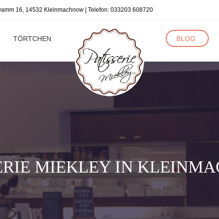
r Damm 16, 14532 Kleinmachnow | Telefon:
033203 608720
TÖRTCHEN
BLOG
ERIE MIEKLEY IN KLEIN