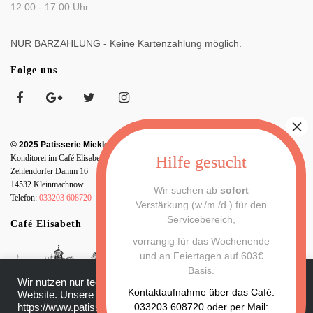
12:00 - 17:00 Uhr
NUR BARZAHLUNG - Keine Kartenzahlung möglich.
Folge uns
© 2025 Patisserie Miekley
Konditorei im Café Elisabeth
Zehlendorfer Damm 16
14532 Kleinmachnow
Wir suchen ab
sofort
Telefon:
033203 608720
Verstärkung (w./m./d.) für den
Servicebereich,
Café Elisabeth
vorrangig für das Wochenende
und an Feiertagen auf 603€
Basis.
Wir nutzen nur technisch notwendige Cookies für unsere
Kontaktaufnahme über das Café:
Website. Unsere Datenschutzerklärung finden Sie hier:
033203 608720 oder per Mail:
https://www.patisserie-miekley.de/datenschutz/