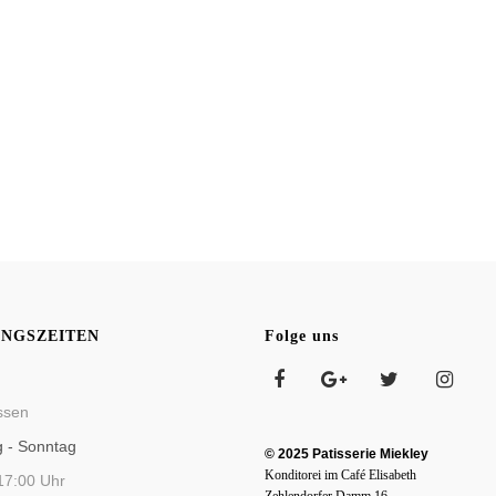
NGSZEITEN
Folge uns
ssen
g - Sonntag
© 2025 Patisserie Miekley
Konditorei im Café Elisabeth
17:00 Uhr
Zehlendorfer Damm 16