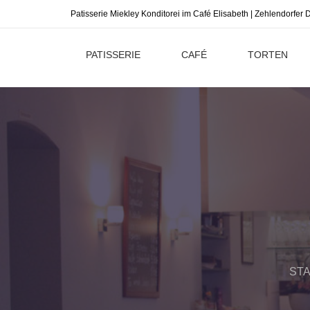
Patisserie Miekley Konditorei im Café Elisabeth | Zehlendorfe
PATISSERIE
CAFÉ
TORTEN
ST