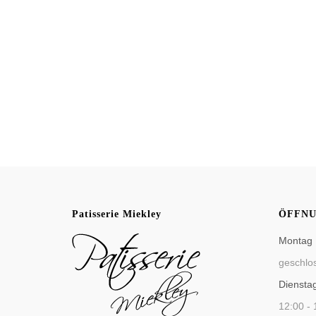
Patisserie Miekley
ÖFFNU
Montag
geschlo
Diensta
12:00 - 