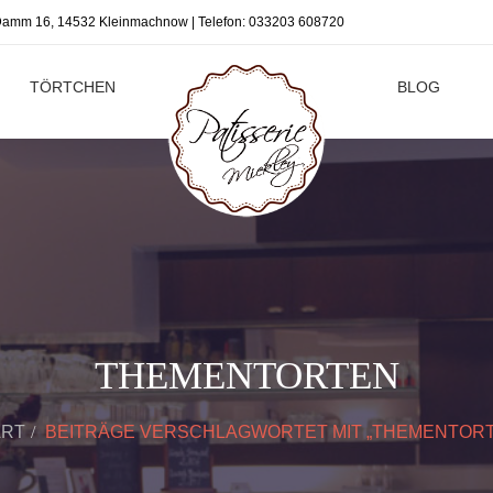
r Damm 16, 14532 Kleinmachnow | Telefon:
033203 608720
TÖRTCHEN
BLOG
THEMENTORTEN
ART
BEITRÄGE VERSCHLAGWORTET MIT „THEMENTORT