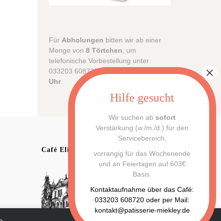
Für
Abholungen
bitten wir ab einer
Menge von
8 Törtchen
, um
telefonische Vorbestellung unter
033203 608720
bis Samstag 17:00
Uhr
.
Wir suchen ab
sofort
Verstärkung (w./m./d.) für den
Servicebereich,
Café Elisabeth
vorrangig für das Wochenende
und an Feiertagen auf 603€
Basis.
Kontaktaufnahme über das Café:
033203 608720 oder per Mail:
kontakt@patisserie-miekley.de
e-