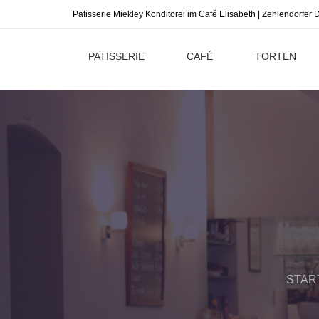
Patisserie Miekley Konditorei im Café Elisabeth | Zehlendorfe
PATISSERIE
CAFÉ
TORTEN
STAR