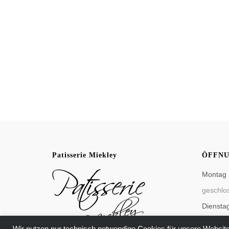
Patisserie Miekley
ÖFFNU
Montag
geschlo
Diensta
12:00 - 
Wir nutzen nur technisch notwendige Cookies für unsere Website