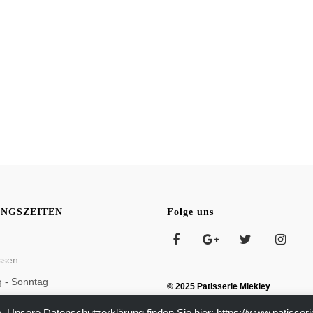
NGSZEITEN
Folge uns
ssen
g - Sonntag
© 2025 Patisserie Miekley
Konditorei im Café Elisabeth
17:00 Uhr
. Unsere Datenschutzerklärung finden Sie hier:
https://www.patisseri
Zehlendorfer Damm 16