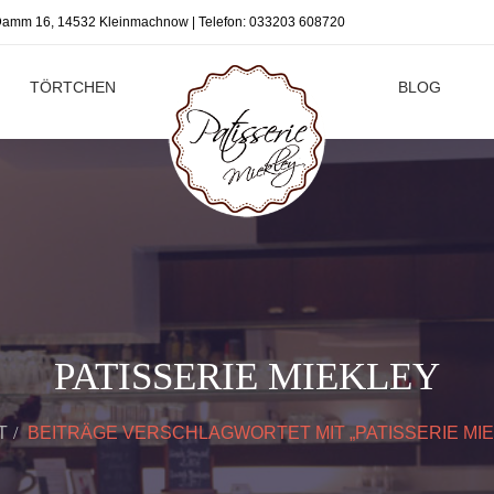
r Damm 16, 14532 Kleinmachnow | Telefon:
033203 608720
TÖRTCHEN
BLOG
PATISSERIE MIEKLEY
T
BEITRÄGE VERSCHLAGWORTET MIT „PATISSERIE MIE