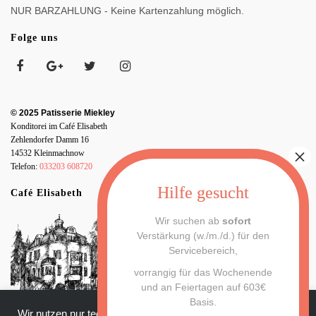
NUR BARZAHLUNG - Keine Kartenzahlung möglich.
Folge uns
© 2025 Patisserie Miekley
Konditorei im Café Elisabeth
Zehlendorfer Damm 16
14532 Kleinmachnow
Telefon:
033203 608720
Café Elisabeth
Wir suchen ab
sofort
Verstärkung (w./m./d.) für den
Servicebereich,
vorrangig für das Wochenende
und an Feiertagen auf 603€
Basis.
Wir nutzen nur technisch notwendige Cookies für unsere