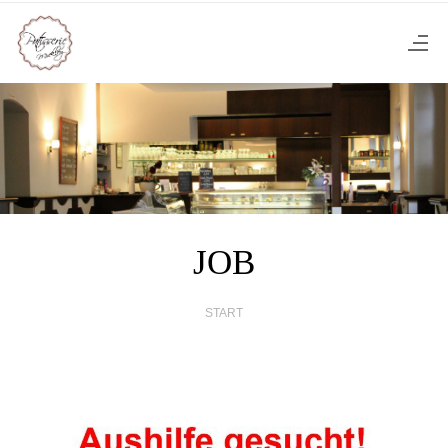
JOB
START