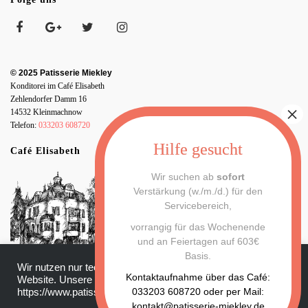
© 2025 Patisserie Miekley
Konditorei im Café Elisabeth
Zehlendorfer Damm 16
14532 Kleinmachnow
Telefon:
033203 608720
Café Elisabeth
Wir suchen ab
sofort
Verstärkung (w./m./d.) für den
Servicebereich,
vorrangig für das Wochenende
und an Feiertagen auf 603€
Basis.
Wir nutzen nur technisch notwendige Cookies für unsere
Datenschutz
|
Impressum
Kontaktaufnahme über das Café:
Website. Unsere Datenschutzerklärung finden Sie hier:
033203 608720 oder per Mail:
https://www.patisserie-miekley.de/datenschutz/
kontakt@patisserie-miekley.de