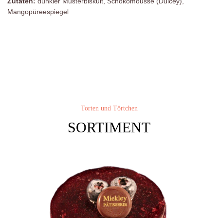
Zutaten:
dunkler Musterbiskuit, Schokomousse (Dulcey),
Mangopüreespiegel
Torten und Törtchen
SORTIMENT