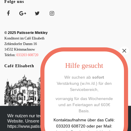
Folge uns
© 2025 Patisserie Miekley
Konditorei im Café Elisabeth
Zehlendorfer Damm 16
14532 Kleinmachnow
Telefon:
033203 608720
Café Elisabeth
Wir suchen ab
sofort
Verstärkung (w./m./d.) für den
Servicebereich,
vorrangig für das Wochenende
und an Feiertagen auf 603€
Basis.
Wir nutzen nur technisch notwendige Cookies für unsere
Datenschutz
|
Impressum
Kontaktaufnahme über das Café:
Website. Unsere Datenschutzerklärung finden Sie hier:
033203 608720 oder per Mail:
https://www.patisserie-miekley.de/datenschutz/